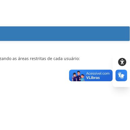
ando as áreas restritas de cada usuário: